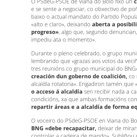
O PSdeG-PSOE de Viana do Bolo fixo un
e se sente a negociar, co obxectivo de po
baixo o actual mandato do Partido Popular
«alto e claro», deixando
aberta a posibi
progreso»
, algo que, segundo denuncian,
impediu ata o momento».
Durante o pleno celebrado, o grupo munici
lembrando que «grazas aos votos da veci
tres reunións co grupo municipal do BNG
creación dun goberno de coalición,
co 
alcaldía rotatoria». Engadiron tamén que 
o acceso á alcaldía
sen recibir nada a c
condicións, xa que ambas formacións cont
repartir áreas e a alcaldía de forma e
O voceiro do PSdeG-PSOE en Viana do Bol
BNG «debe recapacitar,
deixar de mirar
controlar a cadeira de mando». Subliñou 