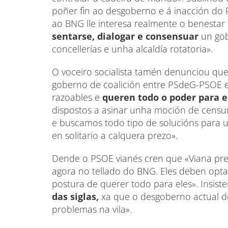
poñer fin ao desgoberno e á inacción do Pa
ao BNG lle interesa realmente o benestar 
sentarse, dialogar e consensuar
un gob
concellerías e unha alcaldía rotatoria».
O voceiro socialista tamén denunciou que
goberno de coalición entre PSdeG-PSOE e
razoables e
queren todo o poder para e
dispostos a asinar unha moción de cens
e buscamos todo tipo de solucións para 
en solitario a calquera prezo».
Dende o PSOE vianés cren que «Viana pr
agora no tellado do BNG. Eles deben opta
postura de querer todo para eles». Insist
das siglas,
xa que o desgoberno actual do
problemas na vila».