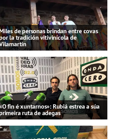
Miles de personas brindan entre covas
por la tradición vitivinícola de
Vilamartín
«O fin é xuntarnos»: Rubiá estrea a súa
primeira ruta de adegas