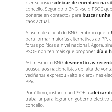
«ser serios» e «
deixar de enredar» na si
concello. Segundo o BNG, «se o PSOE quer
poñerse en contacto» para
buscar unha 
caos actual.
A asemblea local do BNG lembrou que o
para formar maiorías alternativas ao PP,
forzas políticas a nivel nacional. Agora, s
PSOE non ten máis que propoñer
día e 
Así mesmo, o BNG
desmentiu as recente
acusou aos nacionalistas de falta de von
veciñanza expresou «alto e claro» nas elec
PP».
Por último, instaron ao PSOE a «
deixar d
traballar para lograr un goberno efectivo 
concello.