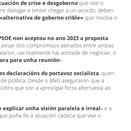
tuación de crise e desgoberno
que vive o
e dialogar e tentar chegar a un acordo, deben
«alternativa de goberno crible»
que resolva o
PSOE non aceptou no ano 2023 a proposta
 a pesar dos compromisos asinados entre ambas
inalaron, «se realmente hai vontade de negociar, o
hora para unha reunión
».
s declaracións do portavoz socialista
, quen
tade política. Desde o BNG aseguraron que a
cións que son a «principal forza alternativa ao
e explicar unha visión paralela e irreal
» e a
que poña fin á situación caótica que vive o