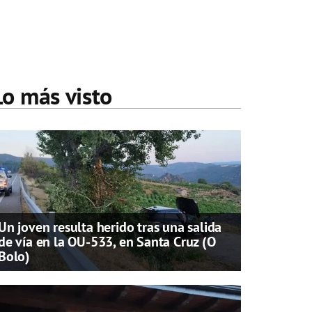
Lo más visto
Un joven resulta herido tras una salida
de vía en la OU-533, en Santa Cruz (O
Bolo)