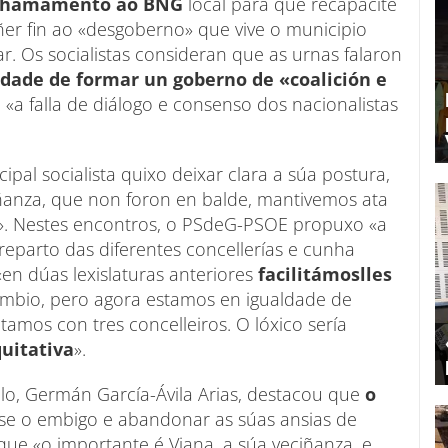
chamamento ao BNG
local para que recapacite
ñer fin ao «desgoberno» que vive o municipio
. Os socialistas consideran que as urnas falaron
lidade de formar un goberno de «coalición e
 «a falla de diálogo e consenso dos nacionalistas
pal socialista quixo deixar clara a súa postura,
ñanza, que non foron en balde, mantivemos ata
». Nestes encontros, o PSdeG-PSOE propuxo «a
reparto das diferentes concellerías e cunha
«en dúas lexislaturas anteriores
facilitámoslles
ambio, pero agora estamos en igualdade de
amos con tres concelleiros. O lóxico sería
quitativa
».
o, Germán García-Ávila Arias, destacou que
o
se o embigo e abandonar as súas ansias de
que «o importante é Viana, a súa veciñanza, e