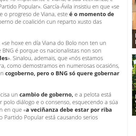
rtido Popular». García-Ávila insistiu en que «se
e o progreso de Viana, este
é o momento de
erno de coalición cun reparto xusto das
 «se hoxe en día Viana do Bolo non ten un
 BNG é porque os nacionalistas non son
les
». Sinalou, ademais, que «nós estamos
ura, como demostramos en numerosas ocasións,
un
cogoberno, pero o BNG só quere gobernar
ecisa un
cambio de goberno,
e a pelota está
r polo diálogo e o consenso, esquecendo a súa
en en que «
a veciñanza debe estar por riba
 Partido Popular está causando serios