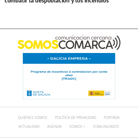
combatir la despoblación y los incendios
QUIÉNES SOMOS
POLÍTICA DE PRIVACIDAD
PORTADA
ACTUALIDAD
AGENDA
SOMOS +
COMUNICADOS