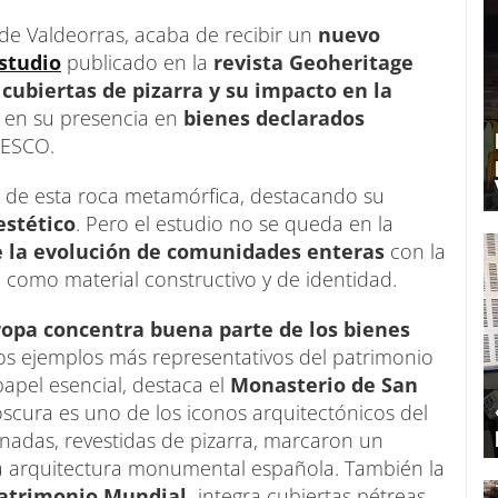
 de Valdeorras, acaba de recibir un
nuevo
studio
publicado en la
revista Geoheritage
s cubiertas de pizarra y su impacto en la
o en su presencia en
bienes declarados
NESCO.
vo de esta roca metamórfica, destacando su
estético
. Pero el estudio no se queda en la
 la evolución de comunidades enteras
con la
a como material constructivo y de identidad.
opa concentra buena parte de los bienes
los ejemplos más representativos del patrimonio
pel esencial, destaca el
Monasterio de San
s oscura es uno de los iconos arquitectónicos del
nadas, revestidas de pizarra, marcaron un
la arquitectura monumental española. También la
 Patrimonio Mundial,
integra cubiertas pétreas