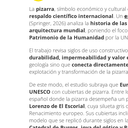
La
pizarra
, símbolo económico y cultural
respaldo científico internacional
. Un
e
(Springer, 2026) analiza la
historia de la
arquitectura mundial
, poniendo el foc
Patrimonio de la Humanidad
por la U
El trabajo revisa siglos de uso constructi
durabilidad, impermeabilidad y valor 
geología sino que
conecta directamente
explotación y transformación de la pizarr
De este modo, el estudio subraya que
Eur
UNESCO
con cubiertas de pizarra. Entre 
español donde la pizarra desempeña un pa
Lorenzo de El Escorial
, cuya silueta gri
Renacimiento europeo. Sus cubiertas incli
modelo que se replicó durante siglos en 
Catedral de Burgos, joya del gótico y