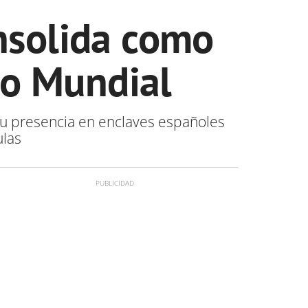
onsolida como
io Mundial
 su presencia en enclaves españoles
ulas