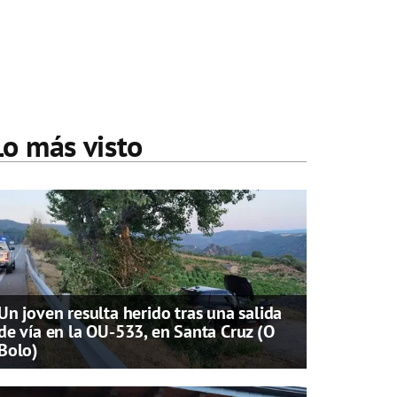
Lo más visto
Un joven resulta herido tras una salida
de vía en la OU-533, en Santa Cruz (O
Bolo)