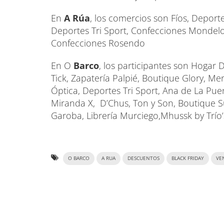
En
A Rúa
, los comercios son Fíos, Deport
Deportes Tri Sport, Confecciones Mondelo,
Confecciones Rosendo
En O
Barco
, los participantes son Hogar
Tick, Zapatería Palpié, Boutique Glory, 
Óptica, Deportes Tri Sport, Ana de La Pu
Miranda X, D’Chus, Ton y Son, Boutique Su
Garoba, Librería Murciego,Mhussk by Trío‘s
O BARCO
A RUA
DESCUENTOS
BLACK FRIDAY
VE