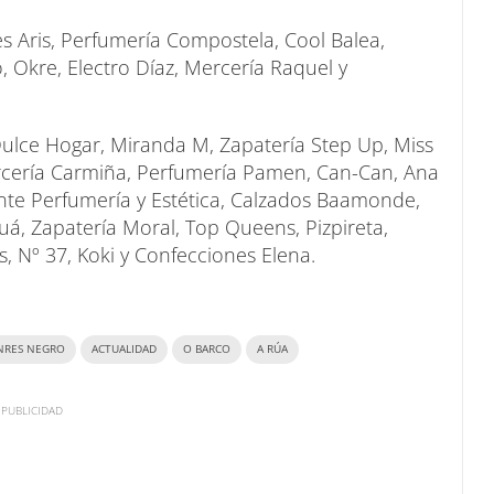
es Aris, Perfumería Compostela, Cool Balea,
 Okre, Electro Díaz, Mercería Raquel y
 Dulce Hogar, Miranda M, Zapatería Step Up, Miss
Mercería Carmiña, Perfumería Pamen, Can-Can, Ana
ente Perfumería y Estética, Calzados Baamonde,
á, Zapatería Moral, Top Queens, Pizpireta,
, Nº 37, Koki y Confecciones Elena.
NRES NEGRO
ACTUALIDAD
O BARCO
A RÚA