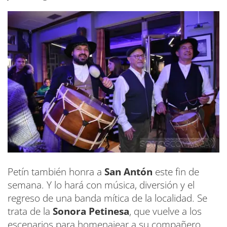
Petín también honra a
San Antón
este fin de
semana. Y lo hará con música, diversión y el
regreso de una banda mítica de la localidad. Se
trata de la
Sonora Petinesa
, que vuelve a los
escenarios para homenajear a su compañero