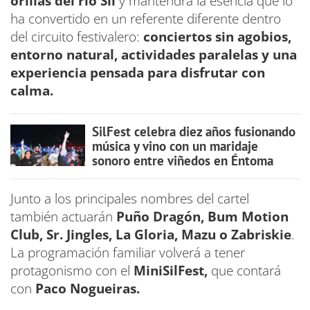
orillas del río Sil
y mantendrá la esencia que lo
ha convertido en un referente diferente dentro
del circuito festivalero:
conciertos sin agobios,
entorno natural, actividades paralelas y una
experiencia pensada para disfrutar con
calma.
SilFest celebra diez años fusionando
música y vino con un maridaje
sonoro entre viñedos en Éntoma
Junto a los principales nombres del cartel
también actuarán
Puño Dragón, Bum Motion
Club, Sr. Jingles, La Gloria, Mazu o Zabriskie
.
La programación familiar volverá a tener
protagonismo con el
MiniSilFest,
que contará
con
Paco Nogueiras.