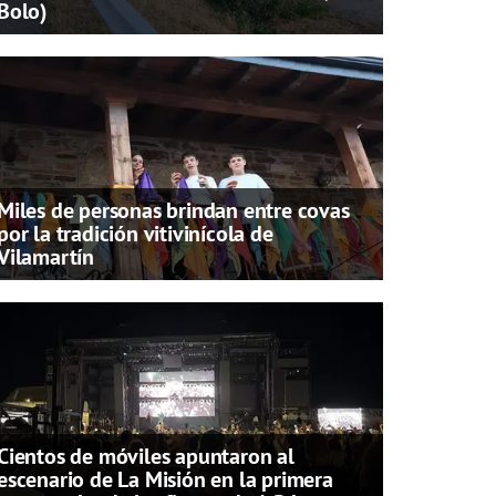
Bolo)
Miles de personas brindan entre covas
por la tradición vitivinícola de
Vilamartín
Cientos de móviles apuntaron al
escenario de La Misión en la primera