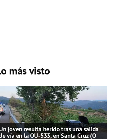
Lo más visto
Un joven resulta herido tras una salida
de vía en la OU-533, en Santa Cruz (O