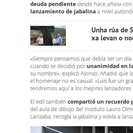
deuda pendiente
desde hace años» con e
lanzamiento de jabalina
a nivel autonóm
Unha rúa de S
xa levan o n
«Siempre pensamos que debía ser un día s
cuando se decidió por
unanimidad en l
su nombre», explicó Alonso. Añadió que 
el homenaje no es casual: «Luis fue un gr
tendremos aquí a los mejores lanzadores d
El edil también
compartió un recuerdo p
del aula de dibujo del Instituto Lauro Olmo
Lanzaba, recogía la jabalina y volvía a lan