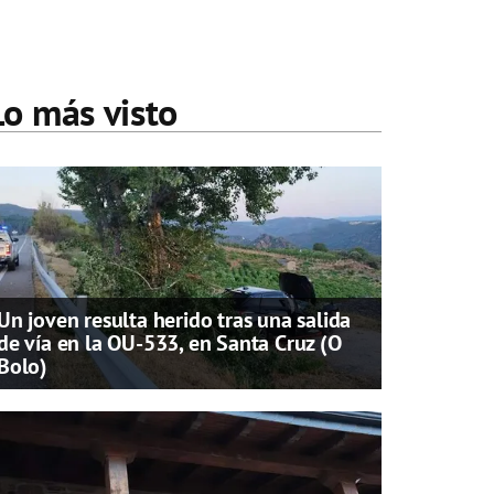
Lo más visto
Un joven resulta herido tras una salida
de vía en la OU-533, en Santa Cruz (O
Bolo)