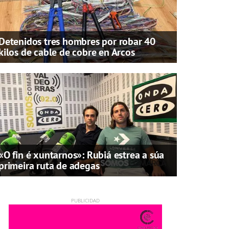
Detenidos tres hombres por robar 40
kilos de cable de cobre en Arcos
«O fin é xuntarnos»: Rubiá estrea a súa
primeira ruta de adegas