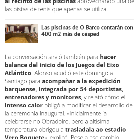
al recinto de las piscinas
aprovechando una de
las pistas de tenis que apenas se utiliza.
Las piscinas de O Barco contarán con
400 m2 más de césped
La conversación sirvió también para
hacer
balance del inicio de los Juegos del Eixo
Atlántico
. Alonso acudió este domingo a
Santiago para
acompañar a la expedición
barquense, integrada por 54 deportistas,
entrenadores y monitores
, y relató cómo el
intenso calor
obligó a modificar el desarrollo de
la ceremonia inaugural. «Inicialmente ía
celebrarse no Obradoiro, pero a altísima
temperatura obrigou a
trasladala ao estadio
Vero Boquete
», explicó. Pese a ese cambio,