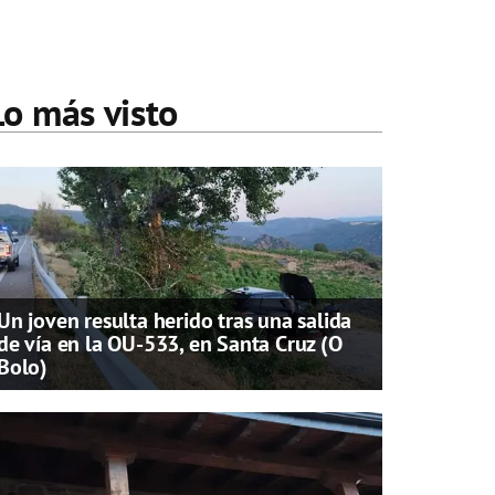
Lo más visto
Un joven resulta herido tras una salida
de vía en la OU-533, en Santa Cruz (O
Bolo)