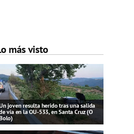
Lo más visto
Un joven resulta herido tras una salida
de vía en la OU-533, en Santa Cruz (O
Bolo)