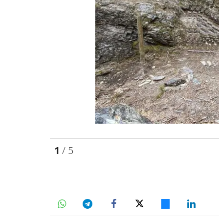
1
/ 5