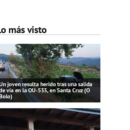
Lo más visto
Un joven resulta herido tras una salida
de vía en la OU-533, en Santa Cruz (O
Bolo)