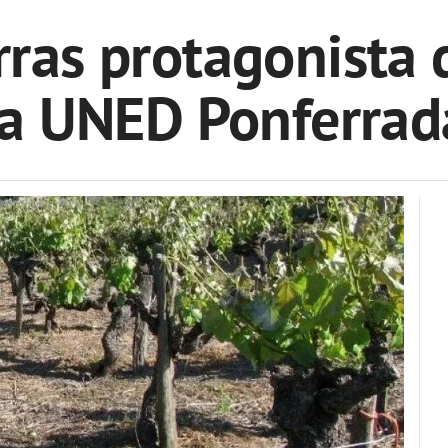
ras protagonista 
la UNED Ponferrad