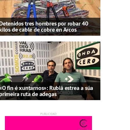
Detenidos tres hombres por robar 40
kilos de cable de cobre en Arcos
«O fin é xuntarnos»: Rubiá estrea a súa
primeira ruta de adegas