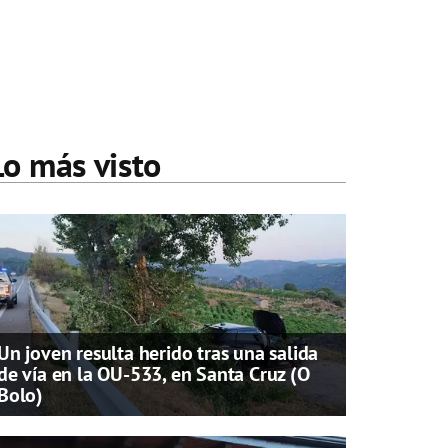
Lo más visto
Un joven resulta herido tras una salida
de vía en la OU-533, en Santa Cruz (O
Bolo)