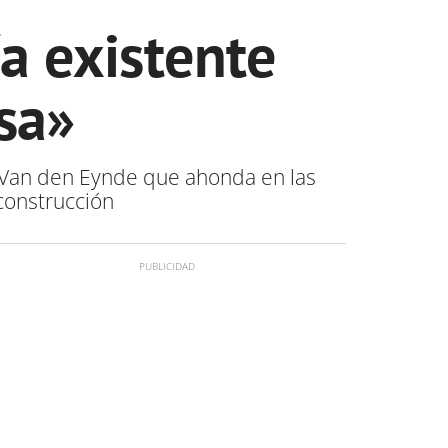
ía existente
asa»
 Van den Eynde que
ahonda en las
construcción