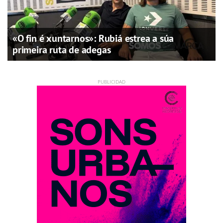
«O fin é xuntarnos»: Rubiá estrea a súa
primeira ruta de adegas