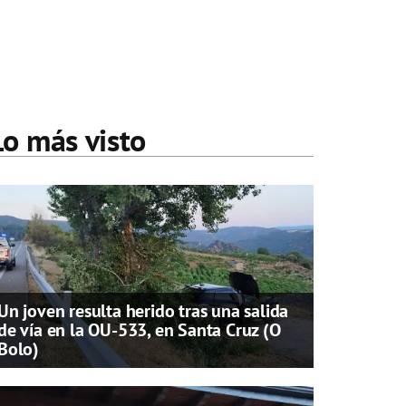
Lo más visto
Un joven resulta herido tras una salida
de vía en la OU-533, en Santa Cruz (O
Bolo)