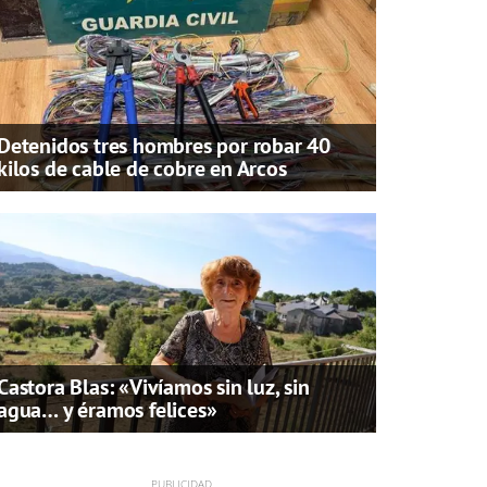
Detenidos tres hombres por robar 40
kilos de cable de cobre en Arcos
Castora Blas: «Vivíamos sin luz, sin
agua… y éramos felices»