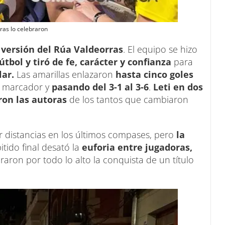
oras lo celebraron
 versión del Rúa Valdeorras
. El equipo se hizo
útbol y tiró de fe, carácter y confianza
para
ar.
Las amarillas enlazaron
hasta cinco goles
l marcador y
pasando del 3-1 al 3-6
.
Leti en dos
ron las autoras
de los tantos que cambiaron
ar distancias en los últimos compases, pero
la
 pitido final desató la
euforia entre jugadoras,
raron por todo lo alto la conquista de un título