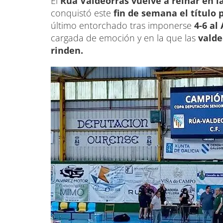
El
Rúa Valdeorras vuelve a reinar en l
conquistó este
fin de semana el título
último entorchado tras imponerse
4-6 al 
cargada de emoción y en la que las
valde
rinden.