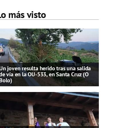
Lo más visto
Un joven resulta herido tras una salida
de vía en la OU-533, en Santa Cruz (O
Bolo)