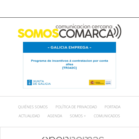
QUIÉNES SOMOS
POLÍTICA DE PRIVACIDAD
PORTADA
ACTUALIDAD
AGENDA
SOMOS +
COMUNICADOS