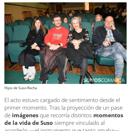
Hijos de Suso Rocha
El acto estuvo cargado de sentimiento desde el
primer momento. Tras la proyección de un pase
de
imágenes
que recorría distintos
momentos
de la vida de Suso
siempre vinculado al
acordeón —el instrumento que tanto amaba—,