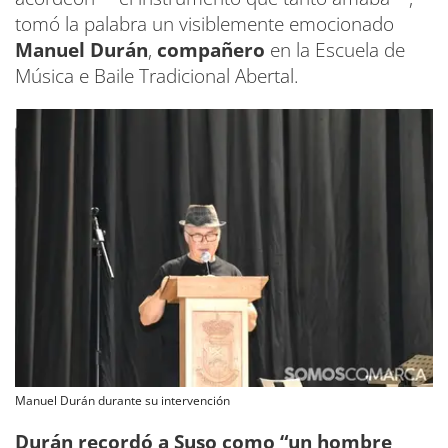
tomó la palabra un visiblemente emocionado
Manuel Durán
,
compañero
en la Escuela de
Música e Baile Tradicional Abertal.
Manuel Durán durante su intervención
Durán recordó a Suso como “un hombre