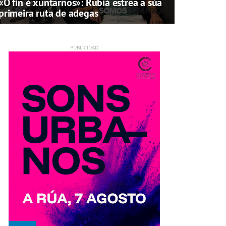
«O fin é xuntarnos»: Rubiá estrea a súa
primeira ruta de adegas