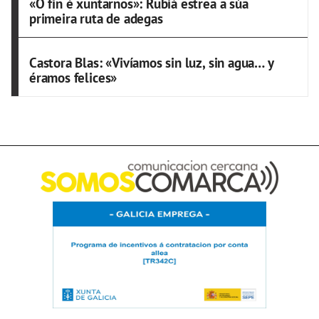
«O fin é xuntarnos»: Rubiá estrea a súa
primeira ruta de adegas
Castora Blas: «Vivíamos sin luz, sin agua… y
éramos felices»