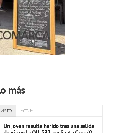
Lo más
VISTO
ACTUAL
Un joven resulta herido tras una salida
de vía en la OU-533, en Santa Cruz (O