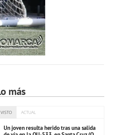
Lo más
VISTO
ACTUAL
Un joven resulta herido tras una salida
de vía en la OU-533, en Santa Cruz (O