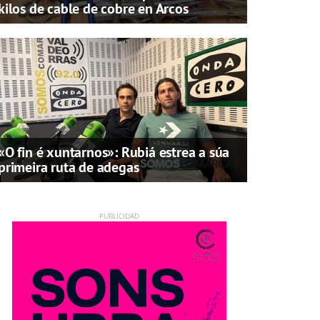
kilos de cable de cobre en Arcos
«O fin é xuntarnos»: Rubiá estrea a súa
primeira ruta de adegas