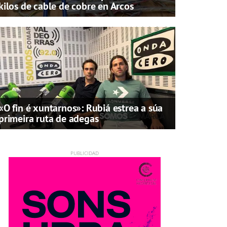
kilos de cable de cobre en Arcos
«O fin é xuntarnos»: Rubiá estrea a súa
primeira ruta de adegas