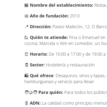
🏪
Nombre del establecimiento:
Resta
📅
Año de fundación:
2013
📍
Dirección:
Paseo Malecón, 12. O Barco
🙋
Quién te atiende:
Fina o Emanuel en c
cocina; Marcela o Kim en comedor, un b
⏰
Horario:
De 10:00 a 17:00 y de 19:00 a 
🧾
Sector:
Hostelería y restauración
🛍️
Qué ofrece
: Desayunos, vinos y tapas,
hamburguesas y servicio para llevar
🧑‍🤝‍🧑
Para quién:
Para todos los públic
🧬
ADN:
La calidad como principio irrenu