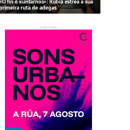
«O fin é xuntarnos»: Rubiá estrea a súa
primeira ruta de adegas