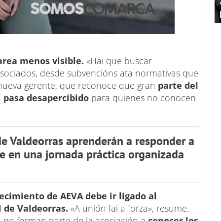
rea menos visible.
«Hai que buscar
asociados, desde subvencións ata normativas que
 nueva gerente, que reconoce que gran
parte del
l pasa desapercibido
para quienes no conocen
e Valdeorras aprenderán a responder a
e en una jornada práctica organizada
ecimiento de AEVA debe ir ligado al
l de Valdeorras.
«A unión fai a forza», resume.
 no forman parte de la asociación a
conocer los