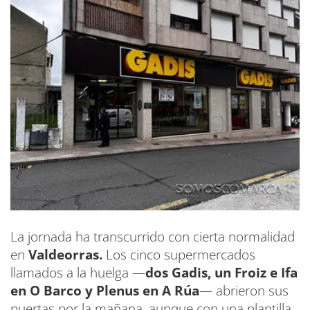
La jornada ha transcurrido con cierta normalidad
en
Valdeorras.
Los cinco supermercados
llamados a la huelga —
dos Gadis, un Froiz e Ifa
en O Barco y Plenus en A Rúa
— abrieron sus
puertas por la mañana, aunque con una plantilla