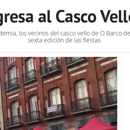
gresa al Casco Vel
emia, los vecinos del casco vello de O Barco d
sexta edición de las fiestas.