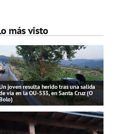
Lo más visto
Un joven resulta herido tras una salida
de vía en la OU-533, en Santa Cruz (O
Bolo)