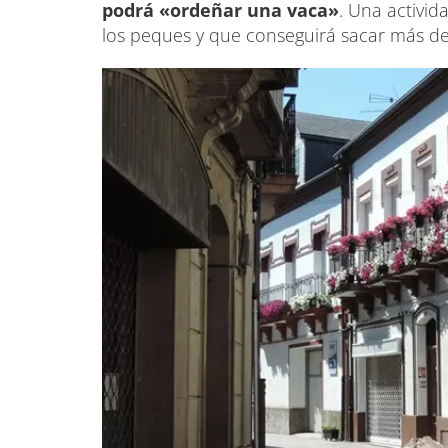
podrá «ordeñar una vaca»
. Una activid
los peques y que conseguirá sacar más de