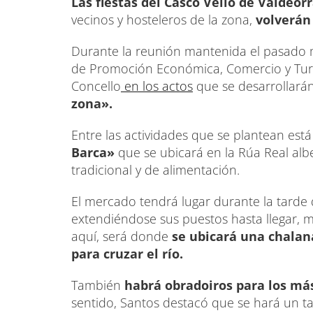
Las fiestas del Casco Vello de Valdeor
vecinos y hosteleros de la zona,
volverán 
Durante la reunión mantenida el pasado ma
de Promoción Económica, Comercio y Turis
Concello
en los actos
que se desarrollar
zona».
Entre las actividades que se plantean está
Barca»
que se ubicará en la Rúa Real alb
tradicional y de alimentación.
El mercado tendrá lugar durante la tarde
extendiéndose sus puestos hasta llegar, 
aquí, será donde
se ubicará una chalan
para cruzar el río.
También
habrá obradoiros para los más
sentido, Santos destacó que se hará un ta