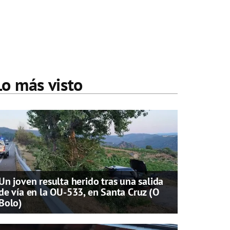
Lo más visto
Un joven resulta herido tras una salida
de vía en la OU-533, en Santa Cruz (O
Bolo)