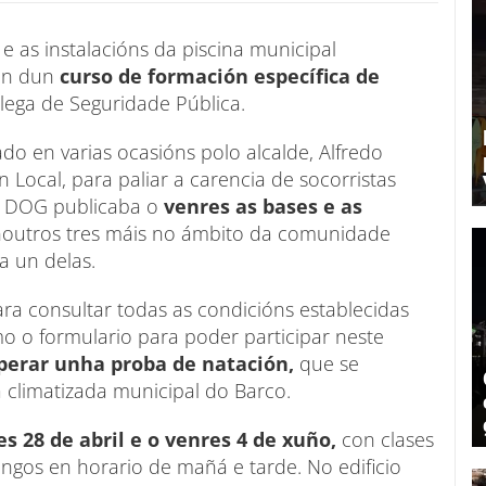
e as instalacións da piscina municipal
ión dun
curso de formación específica de
lega de Seguridade Pública.
ado en varias ocasións polo alcalde, Alfredo
n Local, para paliar a carencia de socorristas
 O DOG publicaba o
venres as bases e as
noutros tres máis no ámbito da comunidade
a un delas.
ra consultar todas as condicións establecidas
mo o formulario para poder participar neste
erar unha proba de natación,
que se
a climatizada municipal do Barco.
es 28 de abril e o venres 4 de xuño,
con clases
ngos en horario de mañá e tarde. No edificio