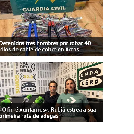
Detenidos tres hombres por robar 40
kilos de cable de cobre en Arcos
«O fin é xuntarnos»: Rubiá estrea a súa
primeira ruta de adegas