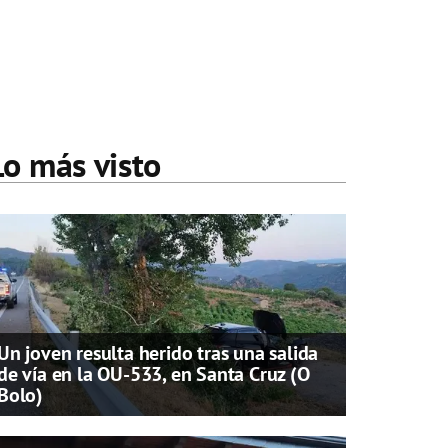
Lo más visto
Un joven resulta herido tras una salida
de vía en la OU-533, en Santa Cruz (O
Bolo)