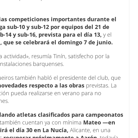
ias competiciones importantes durante el
ega sub-10 y sub-12 por equipos del 21 de
-14 y sub-16, prevista para el día 13,
y el
 que se celebrará el domingo 7 de junio.
ctividad», resumía Tinín, satisfecho por la
instalaciones barquenses.
eiros también habló el presidente del club, que
novedades respecto a las obras
previstas. La
ación pueda realizarse en verano para no
nes.
ando atletas clasificados para campeonatos
s también cuentan ya con mínima
Mateo —en
rá el día 30 en La Nucía,
Alicante, en una
ás
recuperar próximamente a Aarón
, todavía