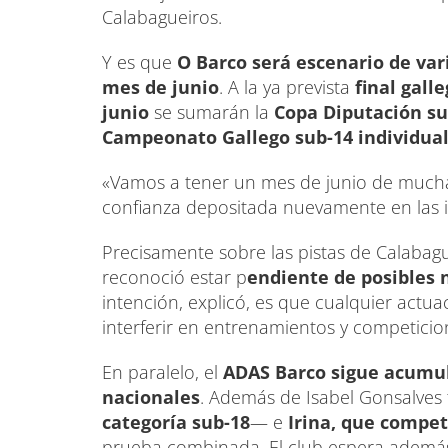
Calabagueiros.
Y es que
O Barco será escenario de var
mes de junio
. A la ya prevista
final gall
junio
se sumarán la
Copa Diputación sub
Campeonato Gallego sub-14 individual,
«Vamos a tener un mes de junio de mucha a
confianza depositada nuevamente en las 
Precisamente sobre las pistas de Calabagu
reconoció estar p
endiente de posibles 
intención, explicó, es que cualquier actu
interferir en entrenamientos y competicio
En paralelo, el
ADAS Barco sigue acumul
nacionales
. Además de Isabel Gonsalve
categoría sub-18
— e
Irina, que competi
prueba combinada. El club espera adem