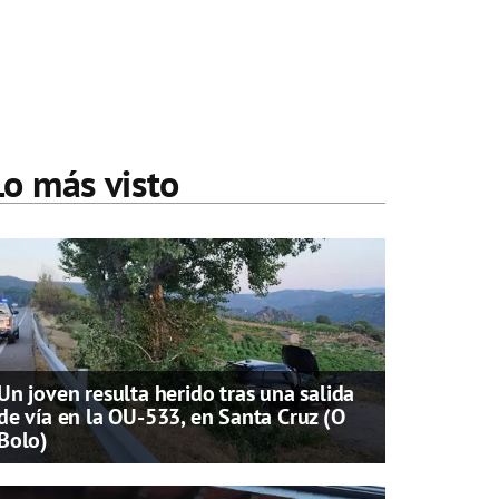
Lo más visto
Un joven resulta herido tras una salida
de vía en la OU-533, en Santa Cruz (O
Bolo)