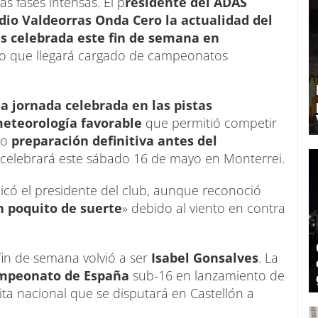
s fases intensas. El p
residente del ADAS
dio Valdeorras Onda Cero la actualidad del
s celebrada este fin de semana en
io que llegará cargado de campeonatos
a jornada celebrada en las pistas
eteorología favorable
que permitió competir
mo
preparación definitiva antes del
celebrará este sábado 16 de mayo en Monterrei.
licó el presidente del club, aunque reconoció
n poquito de suerte
» debido al viento en contra
in de semana volvió a ser
Isabel Gonsalves
. La
ampeonato de España
sub-16 en lanzamiento de
ita nacional que se disputará en Castellón a