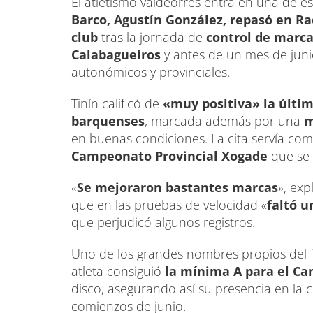
El atletismo valdeorrés entra en una de esa
Barco, Agustín González, repasó en Ra
club
tras la jornada de
control de marca
Calabagueiros
y antes de un mes de jun
autonómicos y provinciales.
Tinín calificó de
«muy positiva» la últim
barquenses
, marcada además por una
m
en buenas condiciones. La cita servía co
Campeonato Provincial Xogade
que se 
«
Se mejoraron bastantes marcas
», exp
que en las pruebas de velocidad «
faltó u
que perjudicó algunos registros.
Uno de los grandes nombres propios del f
atleta consiguió
la mínima A para el C
disco, asegurando así su presencia en la c
comienzos de junio.