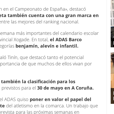
ión en el Campeonato de España», destacó
leta también cuenta con una gran marca en
entre las mejores del ranking nacional.
 semana más importantes del calendario escolar
ncial Xogade. En total,
el ADAS Barco
egorías
benjamín, alevín e infantil.
ló Tinín, que destacó tanto el potencial
mportancia de que muchos de ellos vivan por
 también la clasificación para los
,
previstos para el
30 de mayo en A Coruña.
 del ADAS quiso
poner en valor el papel del
nte
del atletismo en la comarca. Un trabajo que
 prevista para las próximas semanas en