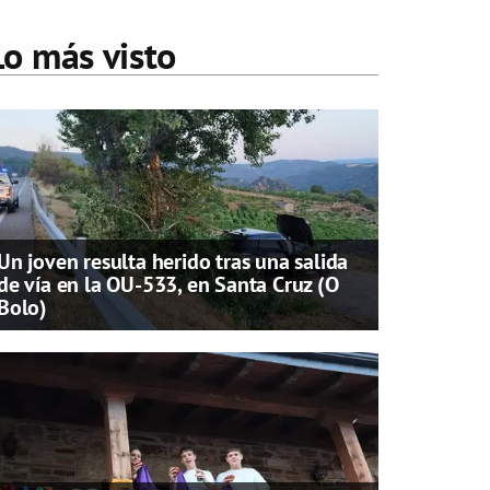
Lo más visto
Un joven resulta herido tras una salida
de vía en la OU-533, en Santa Cruz (O
Bolo)