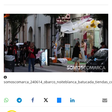
somoscomarca_240614_obarco_noiteblanca_batucada_tiendas_c