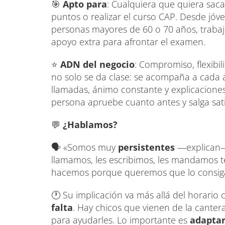
🎯
Apto para
: Cualquiera que quiera sac
puntos o realizar el curso CAP. Desde jóv
personas mayores de 60 o 70 años, trabaja
apoyo extra para afrontar el examen.
⭐
ADN del negocio
: Compromiso, flexibi
no solo se da clase: se acompaña a cada 
llamadas, ánimo constante y explicaciones
persona apruebe cuanto antes y salga sati
💬
¿Hablamos?
🗣️ «Somos muy
persistentes
—explican—
llamamos, les escribimos, les mandamos te
hacemos porque queremos que lo consiga
🕐 Su implicación va más allá del horario
falta
. Hay chicos que vienen de la cante
para ayudarles. Lo importante es
adapta