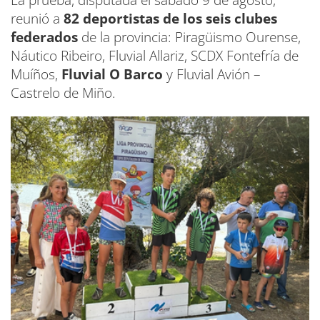
La prueba, disputada el sábado 9 de agosto,
reunió a
82 deportistas de los seis clubes
federados
de la provincia: Piragüismo Ourense,
Náutico Ribeiro, Fluvial Allariz, SCDX Fontefría de
Muíños,
Fluvial O Barco
y Fluvial Avión –
Castrelo de Miño.