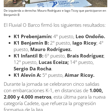
De izquierda a derecha: Mauro Rodríguez e Iago Ticoy que participaron en
Benjamín B
El Fluvial O Barco firmó los siguientes resultados:
K1 Prebenjamín:
4º puesto,
Leo Ondoño.
K1 Benjamín B:
2º puesto,
Iago Ricoy
; 4º
puesto,
Mauro Rodríguez.
K1 Infantil B:
6º puesto,
Brais Rodríguez
;
12º puesto,
Lucas Eceiza;
14º puesto,
Sergio Da Rocha
.
K1 Alevín A:
5º puesto,
Aimar Ricoy.
Durante la jornada se celebraron cinco salidas
con embarcaciones K-1, en distancias de
1.000,
2.000 y 4.000 metros
, esta última para la nueva
categoría Cadete, que refuerza la progresión
formativa de la liga.