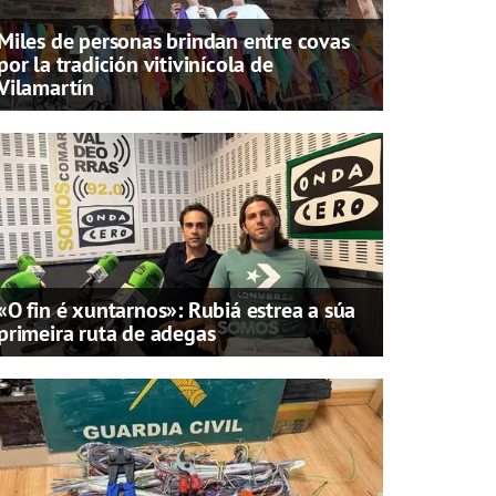
Miles de personas brindan entre covas
por la tradición vitivinícola de
Vilamartín
«O fin é xuntarnos»: Rubiá estrea a súa
primeira ruta de adegas