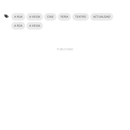
A RUA
A VEIGA
CINE
FERIA
TEATRO
ACTUALIDAD
A RÚA
A VEIGA