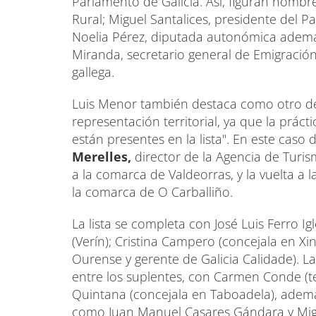
Parlamento de Galicia. Así, figuran nomb
Rural; Miguel Santalices, presidente del Pa
Noelia Pérez, diputada autonómica ademá
Miranda, secretario general de Emigración
gallega.
Luis Menor también destaca como otro de 
representación territorial, ya que la práct
están presentes en la lista". En este caso
Merelles,
director de la Agencia de Turis
a la comarca de Valdeorras, y la vuelta a 
la comarca de O Carballiño.
La lista se completa con José Luis Ferro Ig
(Verín); Cristina Campero (concejala en Xi
Ourense y gerente de Galicia Calidade). La
entre los suplentes, con Carmen Conde (te
Quintana (concejala en Taboadela), adem
como Juan Manuel Casares Gándara y Migu