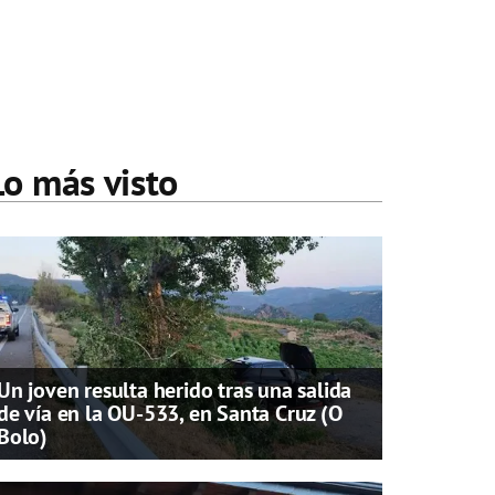
Lo más visto
Un joven resulta herido tras una salida
de vía en la OU-533, en Santa Cruz (O
Bolo)