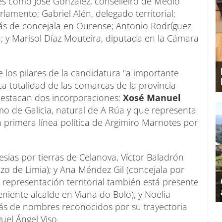
res como José González, conselleiro de Medio
rlamento; Gabriel Alén, delegado territorial;
s de concejala en Ourense; Antonio Rodríguez
; y Marisol Díaz Mouteira, diputada en la Cámara
los pilares de la candidatura "a importante
ica totalidad de las comarcas de la provincia
 destacan dos incorporaciones:
Xosé Manuel
mo de Galicia, natural de A Rúa y que representa
la primera línea política de Argimiro Marnotes por
lesias por tierras de Celanova, Víctor Baladrón
nzo de Limia); y Ana Méndez Gil (concejala por
 representación territorial también está presente
niente alcalde en Viana do Bolo), y Noelia
ás de nombres reconocidos por su trayectoria
el Ángel Viso.