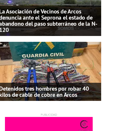
La Asociación de Vecinos de Arcos
denuncia ante el Seprona el estado de
abandono del paso subterráneo de la N-
120
Detenidos tres hombres por robar 40
kilos de cable de cobre en Arcos