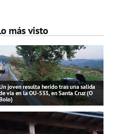
Lo más visto
Un joven resulta herido tras una salida
de vía en la OU-533, en Santa Cruz (O
Bolo)