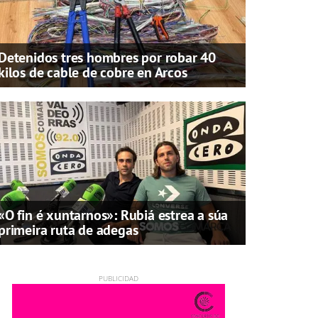
Detenidos tres hombres por robar 40
kilos de cable de cobre en Arcos
«O fin é xuntarnos»: Rubiá estrea a súa
primeira ruta de adegas