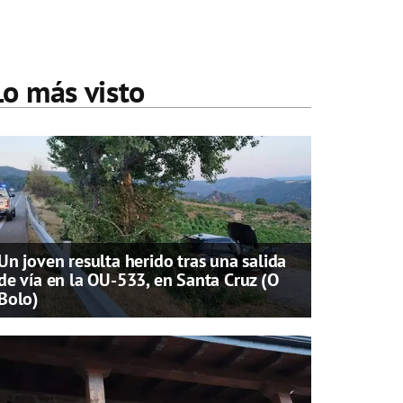
Lo más visto
Un joven resulta herido tras una salida
de vía en la OU-533, en Santa Cruz (O
Bolo)