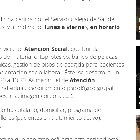
ficina cedida por el Servizo Galego de Saúde,
as, y atenderá de
lunes a vierne
s,
en horario
ervicio de
Atención Social
, que brinda
o de material ortoprotésico, banco de pelucas,
cas, gestión de pisos de acogida para pacientes
orientación socio laboral. Éste se desarrolla un
.30 a 13.30. Asimismo, el de
Atención
 individual, asesoramiento psicológico grupal
stima, imagen corporal, ....).
do hospitalario, domiciliar, programa de
lleres (pacientes en tratamiento activo),
.
asegura que con gran esfuerzo esta entidad está