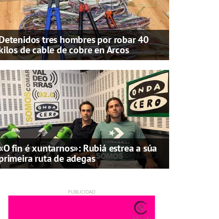
Detenidos tres hombres por robar 40
kilos de cable de cobre en Arcos
«O fin é xuntarnos»: Rubiá estrea a súa
primeira ruta de adegas