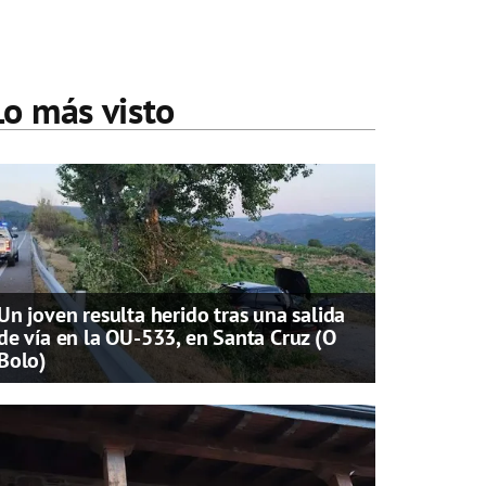
Lo más visto
Un joven resulta herido tras una salida
de vía en la OU-533, en Santa Cruz (O
Bolo)