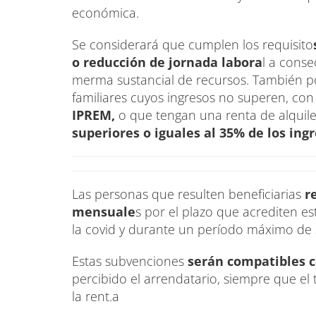
económica.
Se considerará que cumplen los requisito
o reducción de jornada labora
l a conse
merma sustancial de recursos. También po
familiares cuyos ingresos no superen, con
IPREM,
o que tengan una renta de alquil
superiores o iguales al 35% de los ing
Las personas que resulten beneficiarias
re
mensuale
s por el plazo que acrediten es
la covid y durante un período máximo de 
Estas subvenciones
serán compatibles co
percibido el arrendatario, siempre que el 
la rent.a