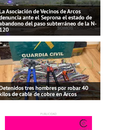
La Asociación de Vecinos de Arcos
denuncia ante el Seprona el estado de
abandono del paso subterráneo de la N-
120
Detenidos tres hombres por robar 40
kilos de cable de cobre en Arcos