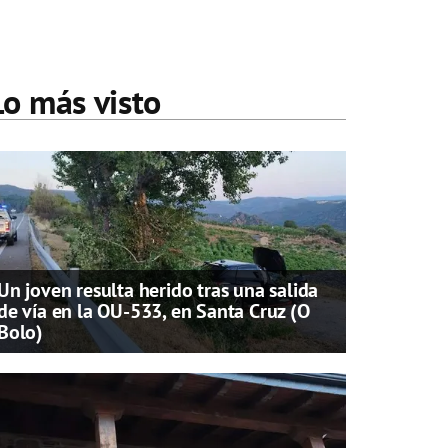
Lo más visto
Un joven resulta herido tras una salida
de vía en la OU-533, en Santa Cruz (O
Bolo)