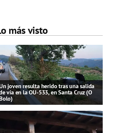
Lo más visto
Un joven resulta herido tras una salida
de vía en la OU-533, en Santa Cruz (O
Bolo)