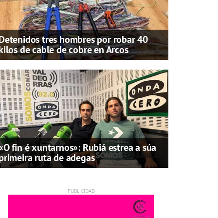
Detenidos tres hombres por robar 40
kilos de cable de cobre en Arcos
«O fin é xuntarnos»: Rubiá estrea a súa
primeira ruta de adegas