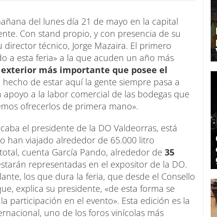
mañana del lunes día 21 de mayo en la capital
sente. Con stand propio, y con presencia de su
 director técnico, Jorge Mazaira. El primero
do a esta feria» a la que acuden un año más
 exterior más importante que posee el
l hecho de estar aquí la gente siempre pasa a
n apoyo a la labor comercial de las bodegas que
emos ofrecerlos de primera mano».
licaba el presidente de la DO Valdeorras, está
o han viajado alrededor de 65.000 litro
total, cuenta García Pando, alrededor de
35
starán representadas en el expositor de la DO.
nte, los que dura la feria, que desde el Consello
e, explica su presidente, «de esta forma se
a participación en el evento». Esta edición es la
rnacional, uno de los foros vinícolas más