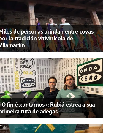
Miles de personas brindan entre covas
por la tradición vitivinícola de
Vilamartín
«O fin é xuntarnos»: Rubiá estrea a súa
primeira ruta de adegas