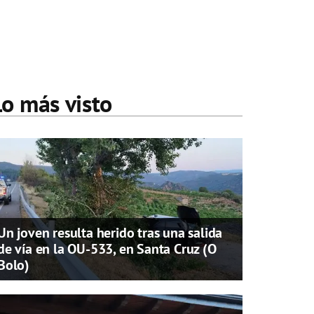
Lo más visto
Un joven resulta herido tras una salida
de vía en la OU-533, en Santa Cruz (O
Bolo)