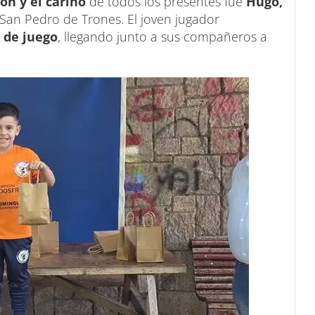
ón y el cariño
de todos los presentes fue
Hugo,
San Pedro de Trones. El joven jugador
l de juego
, llegando junto a sus compañeros a