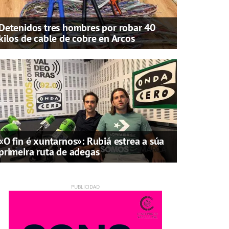
Detenidos tres hombres por robar 40
kilos de cable de cobre en Arcos
«O fin é xuntarnos»: Rubiá estrea a súa
primeira ruta de adegas