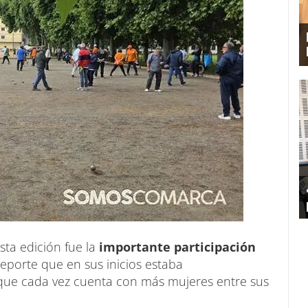
ta edición fue la
importante participación
deporte que en sus inicios estaba
 que cada vez cuenta con más mujeres entre sus