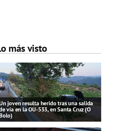
Lo más visto
Un joven resulta herido tras una salida
de vía en la OU-533, en Santa Cruz (O
Bolo)