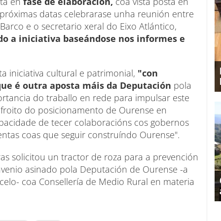
tá en
fase de elaboración,
coa vista posta en
 próximas datas celebrarase unha reunión entre
arco e o secretario xeral do Eixo Atlántico,
ndo a iniciativa baseándose nos informes e
 iniciativa cultural e patrimonial,
"con
que é outra aposta máis da Deputación
pola
rtancia do traballo en rede para impulsar este
o froito do posicionamento de Ourense en
apacidade de tecer colaboracións cos gobernos
mentas coas que seguir construíndo Ourense".
s solicitou un tractor de roza para a prevención
onvenio asinado pola Deputación de Ourense -a
celo- coa Consellería de Medio Rural en materia