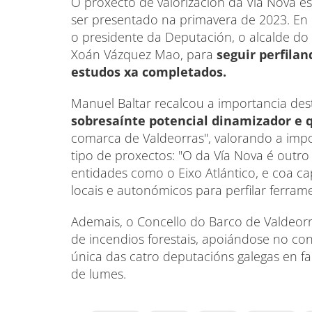
O proxecto de valorización da Vía Nova es
ser presentado na primavera de 2023. En
o presidente da Deputación, o alcalde do B
Xoán Vázquez Mao, para
seguir perfila
estudos xa completados.
Manuel Baltar recalcou a importancia desta
sobresaínte potencial dinamizador e 
comarca de Valdeorras", valorando a impo
tipo de proxectos: "O da Vía Nova é outr
entidades como o Eixo Atlántico, e coa c
locais e autonómicos para perfilar ferra
Ademais, o Concello do Barco de Valdeorra
de incendios forestais, apoiándose no c
única das catro deputacións galegas en fa
de lumes.